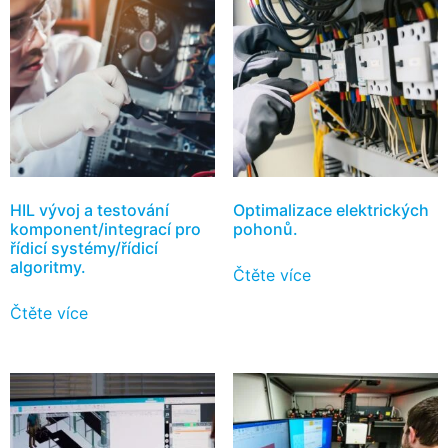
HIL vývoj a testování
Optimalizace elektrických
komponent/integrací pro
pohonů.
řídicí systémy/řídicí
algoritmy.
Čtěte více
Čtěte více