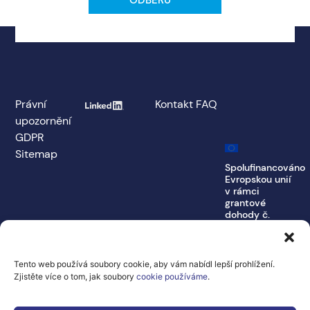
Právní
Kontakt
FAQ
upozornění
GDPR
Sitemap
Spolufinancováno
Evropskou unií
v rámci
grantové
dohody č.
101100707
Vyjádřené názory a
stanoviska jsou
Tento web používá soubory cookie, aby vám nabídl lepší prohlížení.
výhradně názory a
Zjistěte více o tom, jak soubory
cookie používáme
.
stanoviska autora
(autorů) a nemusí
nutně odrážet