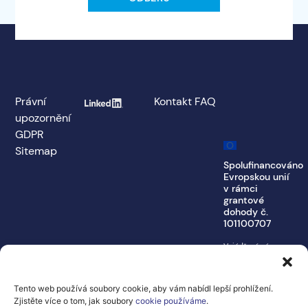
Právní
Kontakt
FAQ
upozornění
GDPR
Sitemap
Spolufinancováno
Evropskou unií
v rámci
grantové
dohody č.
101100707
Vyjádřené názory a
stanoviska jsou
výhradně názory a
stanoviska autora
Tento web používá soubory cookie, aby vám nabídl lepší prohlížení.
(autorů) a nemusí
Zjistěte více o tom, jak soubory
cookie používáme
.
nutně odrážet