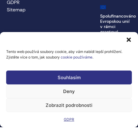
GDPR
Sitemap
Spolufinancováno
Evropskou unií
v rámci
grantové
dohody č.
101100707
Tento web používá soubory cookie, aby vám nabídl lepší prohlížení.
Vyjádřené názory a
Zjistěte více o tom, jak soubory
cookie používáme
.
stanoviska jsou
výhradně názory a
stanoviska autora
(autorů) a nemusí
Souhlasím
nutně odrážet
názory a
stanoviska
Deny
Evropské unie
nebo Generálního
ředitelství pro
Zobrazit podrobnosti
komunikační sítě,
obsah a
technologie.
GDPR
Evropská unie ani
orgán poskytující
podporu za ně
nenesou