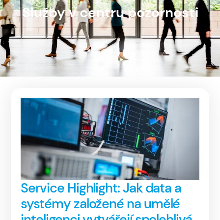
Služby v centru pozornosti
Service Highlight: Jak data a
systémy založené na umělé
inteligenci vytvářejí spolehlivá