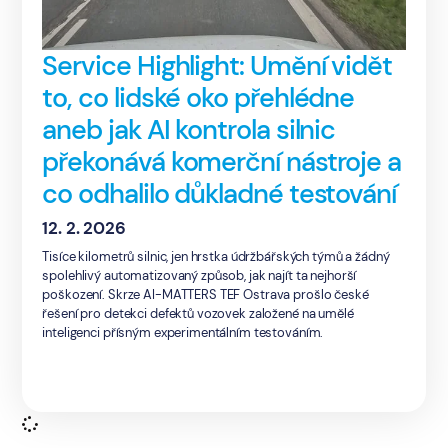
Service Highlight: Umění vidět
to, co lidské oko přehlédne
aneb jak AI kontrola silnic
překonává komerční nástroje a
co odhalilo důkladné testování
12. 2. 2026
Tisíce kilometrů silnic, jen hrstka údržbářských týmů a žádný
spolehlivý automatizovaný způsob, jak najít ta nejhorší
poškození. Skrze AI-MATTERS TEF Ostrava prošlo české
řešení pro detekci defektů vozovek založené na umělé
inteligenci přísným experimentálním testováním.