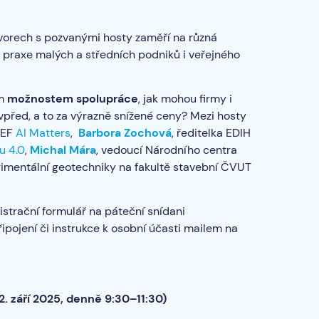
ovorech s pozvanými hosty zaměří na různá
praxe malých a středních podniků i veřejného
ím
možnostem spolupráce
, jak mohou firmy i
 vpřed, a to za výrazně snížené ceny? Mezi hosty
TEF
AI Matters
,
Barbora Zochová
, ředitelka EDIH
u 4.0
,
Michal Mára
, vedoucí Národního centra
rimentální geotechniky na fakultě stavební ČVUT
istrační formulář na páteční snídani
připojení či instrukce k osobní účasti mailem na
. září 2025, denně 9:30–11:30)