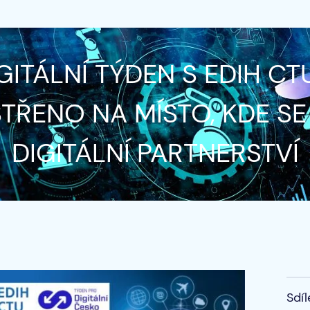
GITÁLNÍ TÝDEN S EDIH CT
TŘENO NA MÍSTO, KDE SE
DIGITÁLNÍ PARTNERSTVÍ
Sdíl