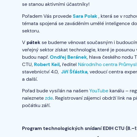
se stanou aktivními účastníky!
Pořadem Vás provede
Sara Polak
, která se v rozh
témata spojená se zaváděním umělé inteligence do 
sektoru.
V
pátek
se budeme věnovat současným i budouc
veřejný sektor získat technologie, které je posunou
budou např.
Ondřej Beránek
, hlava českého nodu 
CTU,
Robert Keil
,
ředitel
Národního centra Průmysl
stavebnictví 4.0,
Jiří Šťástka
, vedoucí centra expe
a další.
Pořad bude vysílán na našem
YouTube
kanálu – reg
naleznete
zde
. Registrovaní zájemci obdrží link na 
počátku září.
Program technologických snídaní EDIH CTU (8.–12