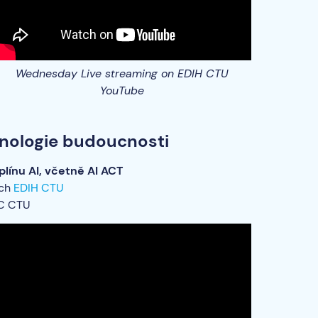
Wednesday Live streaming on EDIH CTU
YouTube
chnologie budoucnosti
plínu AI, včetně AI ACT
ách
EDIH CTU
RC CTU