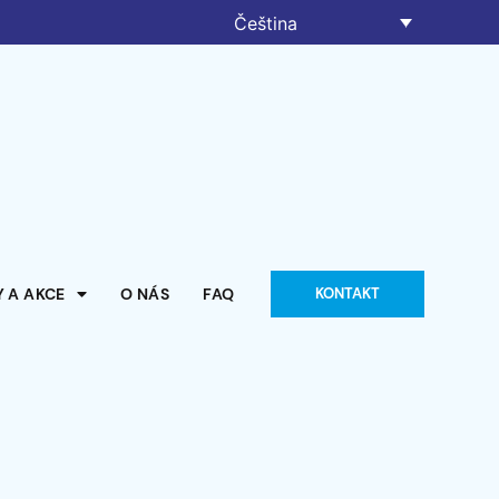
Čeština
 A AKCE
O NÁS
FAQ
KONTAKT