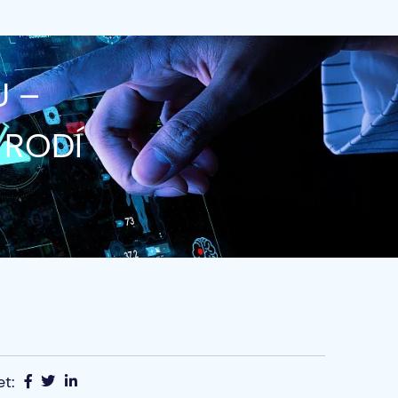
U –
 RODÍ
et: