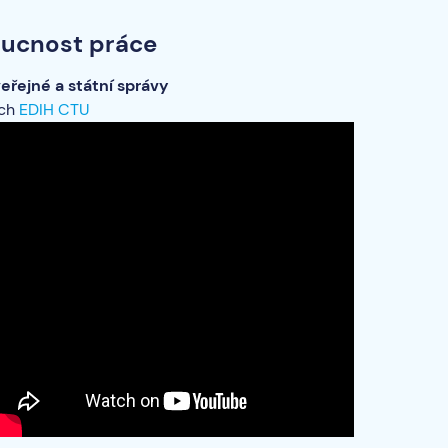
oucnost práce
eřejné a státní správy
ách
EDIH CTU