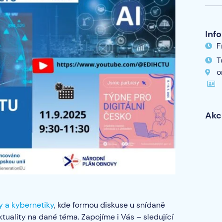
Inf
F
T
o
Akc
ky a kybernetiky
, kde formou diskuse u snídaně
tuality na dané téma. Zapojíme i Vás – sledující