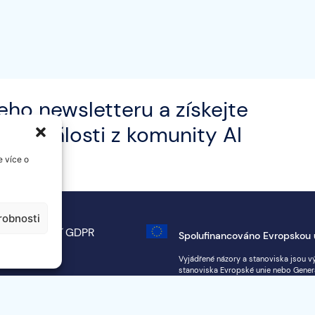
eho newsletteru a získejte
 a události z komunity AI
e více o
robnosti
í upozornění
GDPR
Spolufinancováno Evropskou 
map
Vyjádřené názory a stanoviska jsou v
stanoviska Evropské unie nebo Generál
orgán poskytující podporu za ně nen