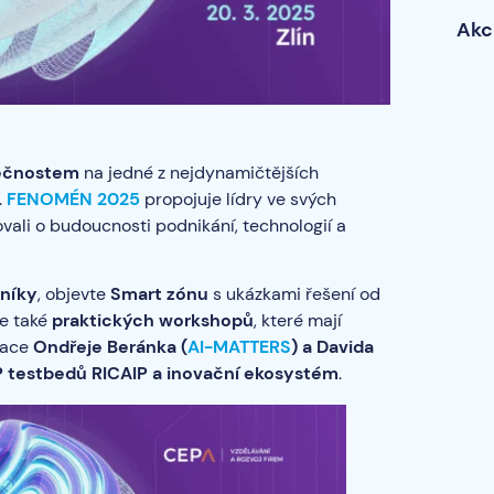
Akc
lečnostem
na jedné z nejdynamičtějších
.
FENOMÉN 2025
propojuje lídry ve svých
ovali o budoucnosti podnikání, technologií a
níky
, objevte
Smart zónu
s ukázkami řešení od
se také
praktických workshopů
, které mají
tace
Ondřeje Beránka (
AI-MATTERS
) a Davida
P testbedů RICAIP a inovační ekosystém
.