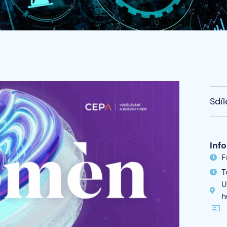
Sdíl
Inf
F
T
U
h