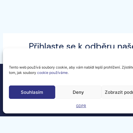
Přihlaste se k odběru naš
všechny nejnovější zprávy
Matters.
Tento web používá soubory cookie, aby vám nabídl lepší prohlížení. Zjistět
tom, jak soubory
cookie používáme
.
Souhlasím
Deny
Zobrazit pod
Kontakt
Právn
FAQ
Site
GDPR