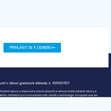
PŘIHLÁSIT SE K ODBĚRU
unií v rámci grantové dohody č. 101100707
ýhradně názory a stanoviska autora (autorů) a nemusí nutně odrážet názory a
ního ředitelství pro komunikační sítě, obsah a technologie. Evropská unie ani
esou odpovědnost.
© copyright 2026 AI-Matters