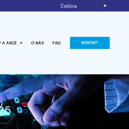
Čeština
 A AKCE
O NÁS
FAQ
KONTAKT
25