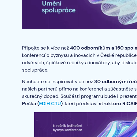
Připojte se k více než
400 odborníkům a 150 spo
konferencí o byznysu a inovacích v České republice
odvětvích, špičkové řečníky a inovátory, aby diskut
spolupráce.
Nechcete se inspirovat více než
30 odbornými řeč
našich partnerů přímo na konferenci a zúčastněte 
skutečný dopad. Součástí programu bude i prezen
Peška (
EDIH CTU
)
, kteří představí
strukturu RICAI