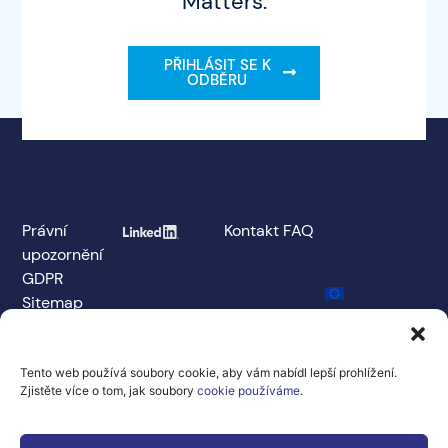
Matters.
PŘIHLÁSIT SE K
ODBĚRU
Právní
Kontakt
FAQ
upozornění
GDPR
Sitemap
Spolufinancováno
Evropskou unií
v rámci
grantové
Tento web používá soubory cookie, aby vám nabídl lepší prohlížení.
dohody č.
Zjistěte více o tom, jak soubory
cookie používáme
.
101100707
Vyjádřené názory a