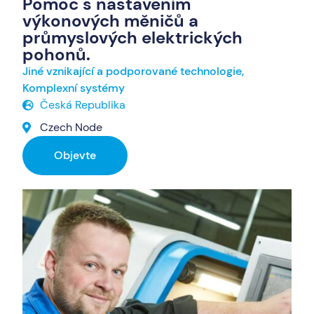
Pomoc s nastavením
výkonových měničů a
průmyslových elektrických
pohonů.
Jiné vznikající a podporované technologie
,
Komplexní systémy
Česká Republika
Czech Node
Objevte