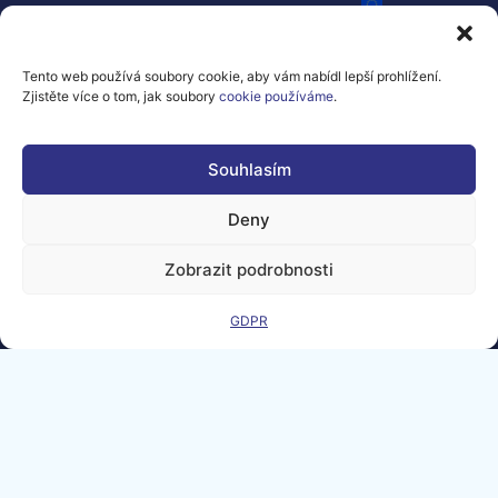
Sitemap
Spolufinancováno
Evropskou unií
v rámci
Tento web používá soubory cookie, aby vám nabídl lepší prohlížení.
grantové
Zjistěte více o tom, jak soubory
cookie používáme
.
dohody č.
101100707
Souhlasím
Vyjádřené názory a
stanoviska jsou
výhradně názory a
Deny
stanoviska autora
(autorů) a nemusí
nutně odrážet
Zobrazit podrobnosti
názory a
stanoviska
Evropské unie
GDPR
nebo Generálního
ředitelství pro
komunikační sítě,
obsah a
technologie.
Evropská unie ani
orgán poskytující
podporu za ně
nenesou
odpovědnost.