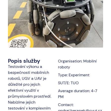
Popis služby
Organisation: Mobilní
Testování výkonu a
roboty
bezpečnosti mobilních
Type: Experiment
robotů, UGV a UAV je
SUT/E: TUO
důležité pro jejich
efektivní využití v
Average duration: 4-7
průmyslovém prostředí.
PM
Nabízíme jejich
Contact:
testování v komplexním
ondrej.beranek@cvut.cz