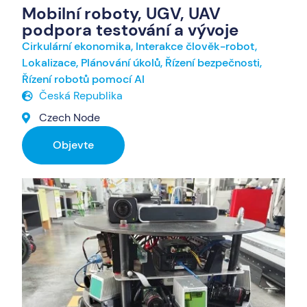
Mobilní roboty, UGV, UAV
podpora testování a vývoje
Cirkulární ekonomika
,
Interakce člověk-robot
,
Lokalizace
,
Plánování úkolů
,
Řízení bezpečnosti
,
Řízení robotů pomocí AI
Česká Republika
Czech Node
Objevte